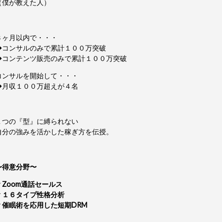
（僕が教えた人）
３ヶ月以内で・・・
◆コンサルのみで累計１００万突破
◆コンテンツ販売のみで累計１００万突破
コンサルを開始して・・・
◆月収１００万超えが４名
１つの『型』に縛られない
自分の強みを活かした稼ぎ方を伝授。
〜得意分野〜
▼Zoom通話セールス
▼１６タイプ性格分析
▼催眠術を応用した短期DRM