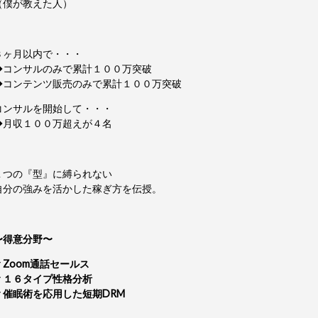
（僕が教えた人）
３ヶ月以内で・・・
◆コンサルのみで累計１００万突破
◆コンテンツ販売のみで累計１００万突破
コンサルを開始して・・・
◆月収１００万超えが４名
１つの『型』に縛られない
自分の強みを活かした稼ぎ方を伝授。
〜得意分野〜
▼Zoom通話セールス
▼１６タイプ性格分析
▼催眠術を応用した短期DRM